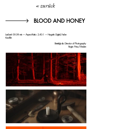
« zurück
BLOOD AND HONEY
Laufzeit: 09:38 min — Aspect Ratio: 2.40:1 — Negativ: Digital, Farbe
Kurzfilm
Beteiligt als: Director of Photography
Regie
: Prinz/Meulen