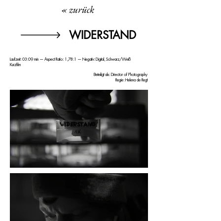
« zurück
WIDERSTAND
Laufzeit: 03:09 min — Aspect Ratio: 1,78:1 — Negativ: Digital, Schwarz/Weiß
Kurzfilm
Beteiligt als: Director of Photography
Regie: Helena de Regt